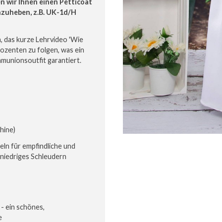
n wir Ihnen einen Petticoat
anzuheben, z.B. UK-1d/H
, das kurze Lehrvideo 'Wie
zenten zu folgen, was ein
munionsoutfit garantiert.
hine)
eln für empfindliche und
 niedriges Schleudern
- ein schönes,
e