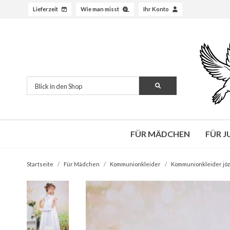
Lieferzeit
Wie man misst
Ihr Konto
FÜR MÄDCHEN
FÜR 
Startseite
Für Mädchen
Kommunionkleider
Kommunionkleider józ