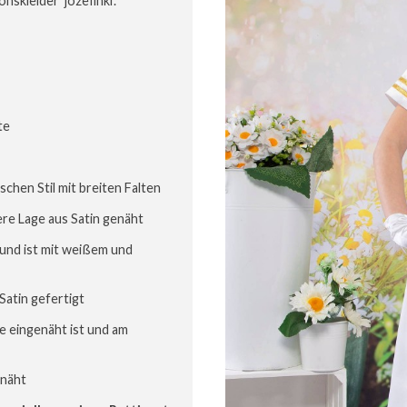
skleider 'józefinki'.
te
schen Stil mit breiten Falten
ere Lage aus Satin genäht
und ist mit weißem und
 Satin gefertigt
le eingenäht ist und am
enäht