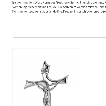
Erstkommunion. Diese Form des Geschenks ist nicht nur eine elegante Ar
Vorsehung, Sicherheit und Freude. Die Souvenirs werden mit viel Liebe
Kommunionssouvenirs (Jesus, Heilige, Kreuze) in verschiedenen Größen,