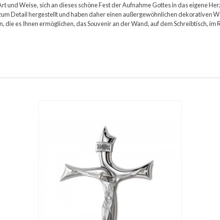
t und Weise, sich an dieses schöne Fest der Aufnahme Gottes in das eigene Herz z
 zum Detail hergestellt und haben daher einen außergewöhnlichen dekorativen Wer
 die es Ihnen ermöglichen, das Souvenir an der Wand, auf dem Schreibtisch, im Ru