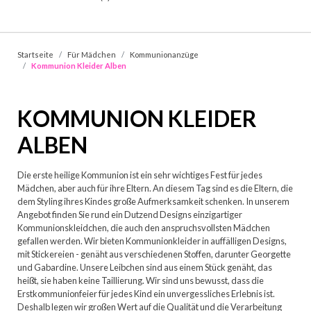
Startseite
Für Mädchen
Kommunionanzüge
Kommunion Kleider Alben
KOMMUNION KLEIDER
ALBEN
Die erste heilige Kommunion ist ein sehr wichtiges Fest für jedes
Mädchen, aber auch für ihre Eltern. An diesem Tag sind es die Eltern, die
dem Styling ihres Kindes große Aufmerksamkeit schenken. In unserem
Angebot finden Sie rund ein Dutzend Designs einzigartiger
Kommunionskleidchen, die auch den anspruchsvollsten Mädchen
gefallen werden. Wir bieten Kommunionkleider in auffälligen Designs,
mit Stickereien - genäht aus verschiedenen Stoffen, darunter Georgette
und Gabardine. Unsere Leibchen sind aus einem Stück genäht, das
heißt, sie haben keine Taillierung. Wir sind uns bewusst, dass die
Erstkommunionfeier für jedes Kind ein unvergessliches Erlebnis ist.
Deshalb legen wir großen Wert auf die Qualität und die Verarbeitung