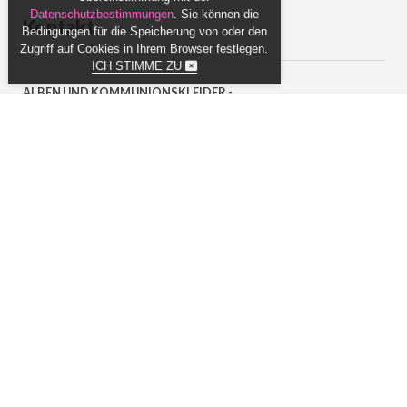
Datenschutzbestimmungen
. Sie können die
Kontakt
Bedingungen für die Speicherung von oder den
Zugriff auf Cookies in Ihrem Browser festlegen.
ICH STIMME ZU
ALBEN UND KOMMUNIONSKLEIDER -
ERSTKOMMUNIONKLEIDER.COM
ul. Lubelska 44, 11-700 Mrągowo
Poland
+48 607 600 142
zamowienia@ubiory-komunijne.pl
Wir freuen uns darauf, von Ihnen per E-Mail oder Telefon zu
hören:
Mo. - Fr. 9 bis 15 Uhr
Copyright © 2002-2026 ALBEN UND