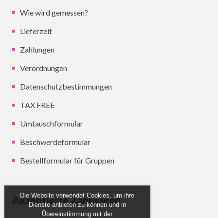
Wie wird gemessen?
Lieferzeit
Zahlungen
Verordnungen
Datenschutzbestimmungen
TAX FREE
Umtauschformular
Beschwerdeformular
Bestellformular für Gruppen
Die Website verwendet Cookies, um ihre
Akzeptierte Zahlungen
Dienste anbieten zu können und in
Übereinstimmung mit der