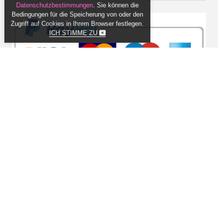
Datenschutzbestimmungen
. Sie können die
Bedingungen für die Speicherung von oder den
Zugriff auf Cookies in Ihrem Browser festlegen.
ICH STIMME ZU
Kontakt
ALBEN UND KOMMUNIONSKLEIDER -
ERSTKOMMUNIONKLEIDER.COM
ul. Lubelska 44, 11-700 Mrągowo
Poland
+48 607 600 142
zamowienia@ubiory-komunijne.pl