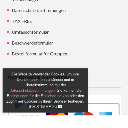
Datenschutzbestimmungen
TAX FREE
Umtauschformular
Beschwerdeformular
Bestellformular für Gruppen
Die Website verwendet Cookies, um ihre
Akzeptierte Zahlungen
Dienste anbieten zu können und in
Übereinstimmung mit der
Datenschutzbestimmungen
. Sie können die
Bedingungen für die Speicherung von oder den
Zugriff auf Cookies in Ihrem Browser festlegen.
ICH STIMME ZU