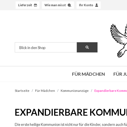
Lieferzeit
Wie man misst
Ihr Konto
FÜR MÄDCHEN
FÜR 
Startseite
Für Mädchen
Kommunionanzüge
Expandierbare Komm
EXPANDIERBARE KOMM
Die erste heilige Kommunion ist nicht nur für die Kinder, sondern auch