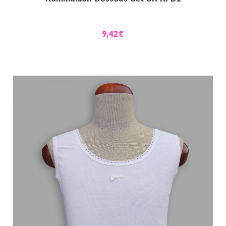
9,42 €