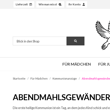
Lieferzeit
Wie man misst
Ihr Konto
FÜR MÄDCHEN
FÜR 
Startseite
Für Mädchen
Kommunionanzüge
Abendmahlsgewänder 
ABENDMAHLSGEWÄNDER 
Die erste heilige Kommunion ist ein Tag, an dem jedes Kind schick und 