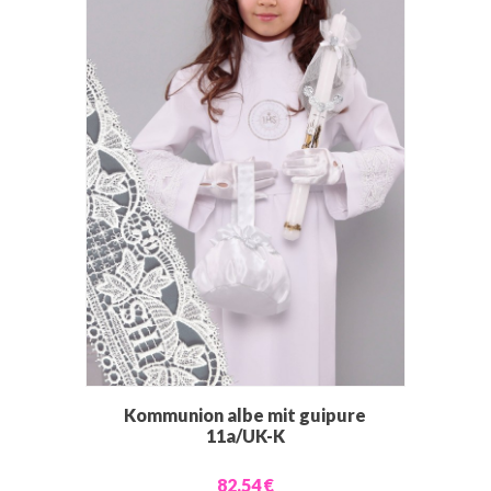
Kommunion albe mit guipure
11a/UK-K
82,54 €