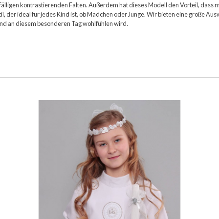
lligen kontrastierenden Falten. Außerdem hat dieses Modell den Vorteil, dass 
l, der ideal für jedes Kind ist, ob Mädchen oder Junge. Wir bieten eine große 
 Kind an diesem besonderen Tag wohlfühlen wird.