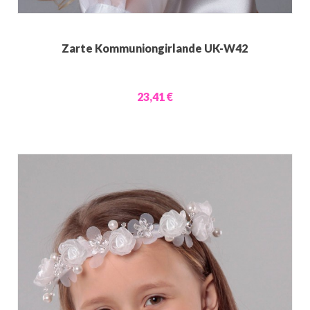
Zarte Kommuniongirlande UK-W42
23,41 €