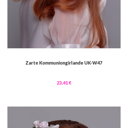
Zarte Kommuniongirlande UK-W47
23,41 €