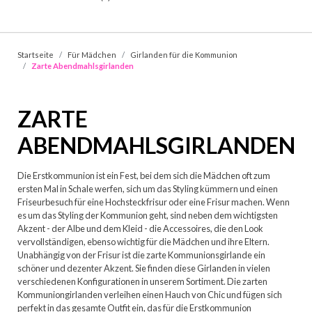
Startseite
Für Mädchen
Girlanden für die Kommunion
Zarte Abendmahlsgirlanden
ZARTE
ABENDMAHLSGIRLANDEN
Die Erstkommunion ist ein Fest, bei dem sich die Mädchen oft zum
ersten Mal in Schale werfen, sich um das Styling kümmern und einen
Friseurbesuch für eine Hochsteckfrisur oder eine Frisur machen. Wenn
es um das Styling der Kommunion geht, sind neben dem wichtigsten
Akzent - der Albe und dem Kleid - die Accessoires, die den Look
vervollständigen, ebenso wichtig für die Mädchen und ihre Eltern.
Unabhängig von der Frisur ist die zarte Kommunionsgirlande ein
schöner und dezenter Akzent. Sie finden diese Girlanden in vielen
verschiedenen Konfigurationen in unserem Sortiment. Die zarten
Kommuniongirlanden verleihen einen Hauch von Chic und fügen sich
perfekt in das gesamte Outfit ein, das für die Erstkommunion