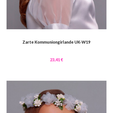
Zarte Kommuniongirlande UK-W19
23,41 €