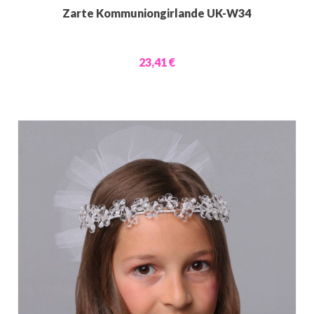
Zarte Kommuniongirlande UK-W34
23,41 €