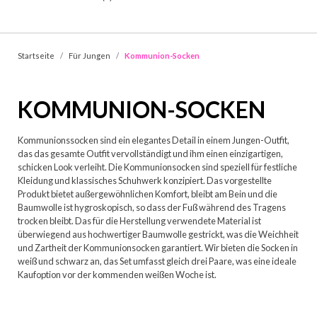
Startseite
Für Jungen
Kommunion-Socken
KOMMUNION-SOCKEN
Kommunionssocken sind ein elegantes Detail in einem Jungen-Outfit,
das das gesamte Outfit vervollständigt und ihm einen einzigartigen,
schicken Look verleiht. Die Kommunionsocken sind speziell für festliche
Kleidung und klassisches Schuhwerk konzipiert. Das vorgestellte
Produkt bietet außergewöhnlichen Komfort, bleibt am Bein und die
Baumwolle ist hygroskopisch, so dass der Fuß während des Tragens
trocken bleibt. Das für die Herstellung verwendete Material ist
überwiegend aus hochwertiger Baumwolle gestrickt, was die Weichheit
und Zartheit der Kommunionsocken garantiert. Wir bieten die Socken in
weiß und schwarz an, das Set umfasst gleich drei Paare, was eine ideale
Kaufoption vor der kommenden weißen Woche ist.