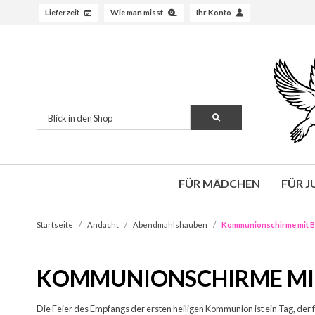
Lieferzeit
Wie man misst
Ihr Konto
FÜR MÄDCHEN
FÜR 
Startseite
Andacht
Abendmahlshauben
Kommunionschirme mit 
KOMMUNIONSCHIRME MIT
Die Feier des Empfangs der ersten heiligen Kommunion ist ein Tag, der 