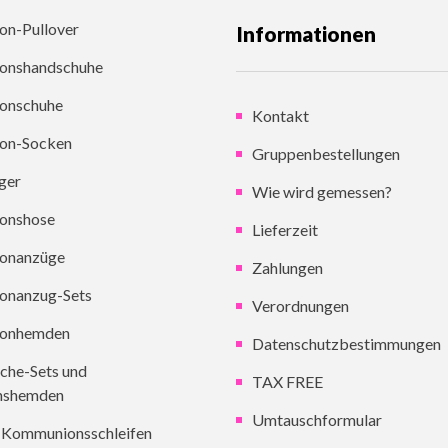
n-Pullover
Informationen
onshandschuhe
onschuhe
Kontakt
on-Socken
Gruppenbestellungen
ger
Wie wird gemessen?
onshose
Lieferzeit
onanzüge
Zahlungen
onanzug-Sets
Verordnungen
onhemden
Datenschutzbestimmungen
che-Sets und
TAX FREE
nshemden
Umtauschformular
, Kommunionsschleifen