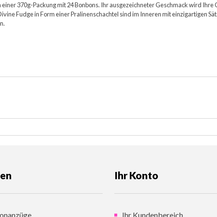
 in einer 370g-Packung mit 24 Bonbons. Ihr ausgezeichneter Geschmack wird Ihre G
ivine Fudge in Form einer Pralinenschachtel sind im Inneren mit einzigartigen 
n.
gen
Ihr Konto
onanzüge
Ihr Kundenbereich