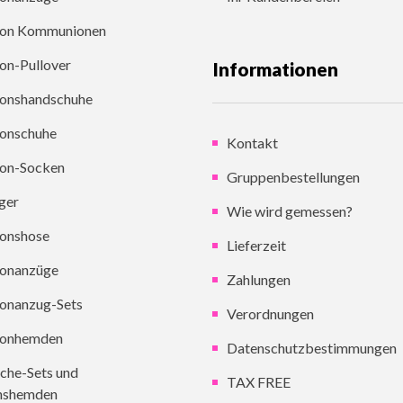
on Kommunionen
n-Pullover
Informationen
onshandschuhe
onschuhe
Kontakt
on-Socken
Gruppenbestellungen
ger
Wie wird gemessen?
onshose
Lieferzeit
onanzüge
Zahlungen
onanzug-Sets
Verordnungen
onhemden
Datenschutzbestimmungen
che-Sets und
TAX FREE
nshemden