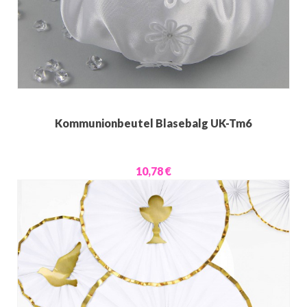
Kommunionbeutel Blasebalg UK-Tm6
10,78 €